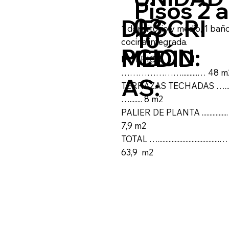
Pisos 2 a
03
DESCRI
1 dormitorio y medio, 1 baño
10
cocina integrada.
PCIÓN:
MEDID
INTERIOR
…………………..........… 48 m
AS:
TERRAZAS TECHADAS …..
…........ 8 m2
PALIER DE PLANTA .................
7,9 m2
TOTAL …........................................…
63,9 m2