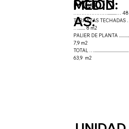
PCIÓN:
MEDID
INTERIOR
…………………..........… 48
AS:
TERRAZAS TECHADAS ….
…........ 8 m2
PALIER DE PLANTA ..............
7,9 m2
TOTAL ….....................................
63,9 m2
UNIDAD