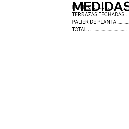
MEDIDAS
INTERIOR ………………….....
TERRAZAS TECHADAS …...….
PALIER DE PLANTA ..............
TOTAL ….................................