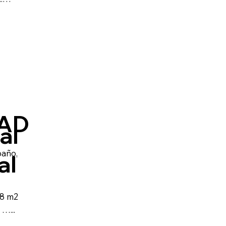
AD
al
baño,
al
8 m2
…...