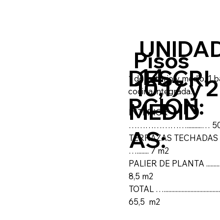
UNIDA
Pisos
14
DESCRI
1 dormitorio y medio, 1 b
10,17 y 2
cocina integrada.
PCIÓN:
MEDID
INTERIOR
…………………..........… 5
AS:
TERRAZAS TECHADAS …
…........ 7 m2
PALIER DE PLANTA .............
8,5 m2
TOTAL …...................................
65,5 m2