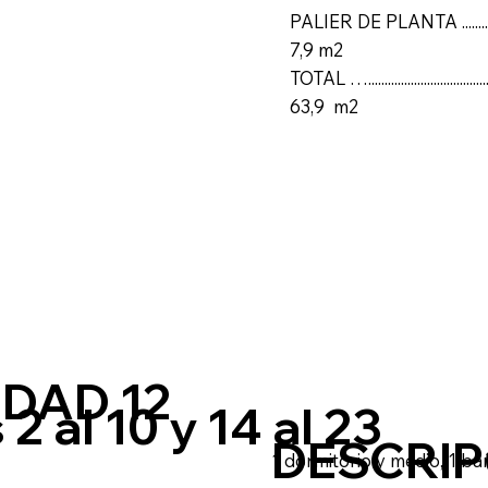
PALIER DE PLANTA ............
7,9 m2
TOTAL …..................................
63,9 m2
IDAD 12
 2 al 10 y 14 al 23
DESCRIP
1 dormitorio y medio, 1 ba