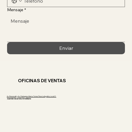
Mensaje
*
Enviar
OFICINAS DE VENTAS
​Av. Roosevelt y Av. Pedragosa Sierra. Torres Place Lafayette, Local 01.
Zulamián Desarrollos Inmobiliarios